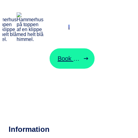
BORNHOLMSLINJEN
Start din rejse
her
Book billet
Ændre billet
Information