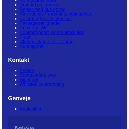
Kom godt ombord
Ombord på færgen
Rejser med bus og tog
Almindelige Forretningsbetingelser
Befordringsbestemmelser
Passagerrettigheder
Cookiepolitik
Kontrolrapport, Bornholmslinjen
Fragt
Oliepristillæg eller -fradrag
Kundeportal
Kontakt
Presse
Spørgsmål & svar
Hittegods
Whistleblowerordning
Genveje
Book billet
Kontakt os