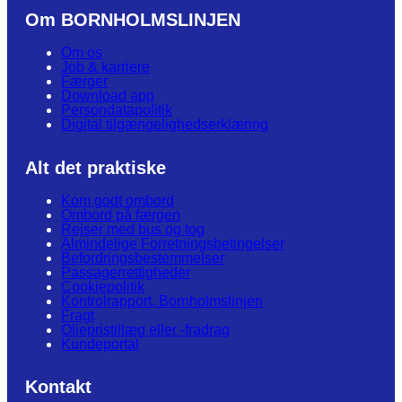
Om BORNHOLMSLINJEN
Om os
Job & karriere
Færger
Download app
Persondatapolitik
Digital tilgængelighedserklæring
Alt det praktiske
Kom godt ombord
Ombord på færgen
Rejser med bus og tog
Almindelige Forretningsbetingelser
Befordringsbestemmelser
Passagerrettigheder
Cookiepolitik
Kontrolrapport, Bornholmslinjen
Fragt
Oliepristillæg eller -fradrag
Kundeportal
Kontakt