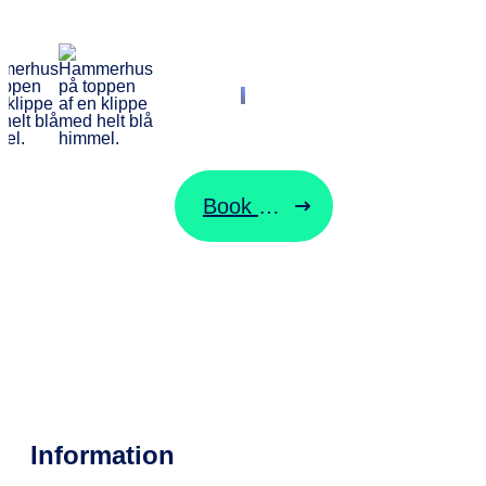
BORNHOLMSLINJEN
Start din rejse
her
Book billet
Ændre billet
Information