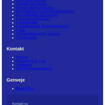
Kom godt ombord
Ombord på færgen
Rejser med bus og tog
Almindelige Forretningsbetingelser
Befordringsbestemmelser
Passagerrettigheder
Cookiepolitik
Kontrolrapport, Bornholmslinjen
Fragt
Oliepristillæg eller -fradrag
Kundeportal
Kontakt
Presse
Spørgsmål & svar
Hittegods
Whistleblowerordning
Genveje
Book billet
Kontakt os