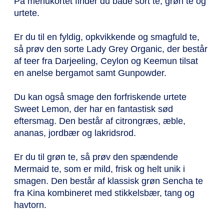
På menukortet finder du både sort te, grøn te og
urtete.
Er du til en fyldig, opkvikkende og smagfuld te,
så prøv den sorte Lady Grey Organic, der består
af teer fra Darjeeling, Ceylon og Keemun tilsat
en anelse bergamot samt Gunpowder.
Du kan også smage den forfriskende urtete
Sweet Lemon, der har en fantastisk sød
eftersmag. Den består af citrongræs, æble,
ananas, jordbær og lakridsrod.
Er du til grøn te, så prøv den spændende
Mermaid te, som er mild, frisk og helt unik i
smagen. Den består af klassisk grøn Sencha te
fra Kina kombineret med stikkelsbær, tang og
havtorn.