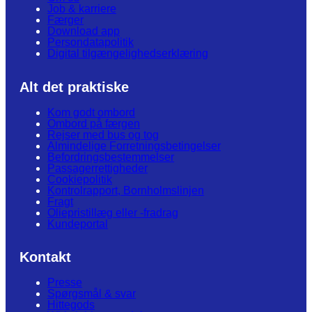
Job & karriere
Færger
Download app
Persondatapolitik
Digital tilgængelighedserklæring
Alt det praktiske
Kom godt ombord
Ombord på færgen
Rejser med bus og tog
Almindelige Forretningsbetingelser
Befordringsbestemmelser
Passagerrettigheder
Cookiepolitik
Kontrolrapport, Bornholmslinjen
Fragt
Oliepristillæg eller -fradrag
Kundeportal
Kontakt
Presse
Spørgsmål & svar
Hittegods