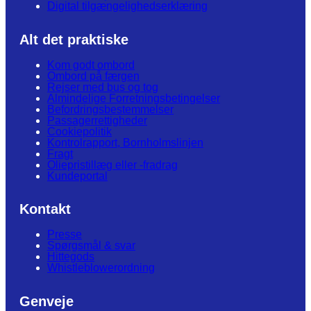
Digital tilgængelighedserklæring
Alt det praktiske
Kom godt ombord
Ombord på færgen
Rejser med bus og tog
Almindelige Forretningsbetingelser
Befordringsbestemmelser
Passagerrettigheder
Cookiepolitik
Kontrolrapport, Bornholmslinjen
Fragt
Oliepristillæg eller -fradrag
Kundeportal
Kontakt
Presse
Spørgsmål & svar
Hittegods
Whistleblowerordning
Genveje