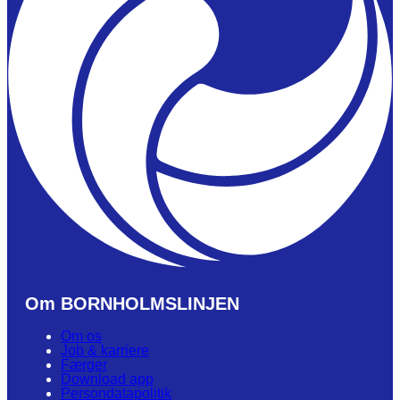
Om BORNHOLMSLINJEN
Om os
Job & karriere
Færger
Download app
Persondatapolitik