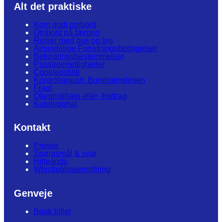
Alt det praktiske
Kom godt ombord
Ombord på færgen
Rejser med bus og tog
Almindelige Forretningsbetingelser
Befordringsbestemmelser
Passagerrettigheder
Cookiepolitik
Kontrolrapport, Bornholmslinjen
Fragt
Oliepristillæg eller -fradrag
Kundeportal
Kontakt
Presse
Spørgsmål & svar
Hittegods
Whistleblowerordning
Genveje
Book billet