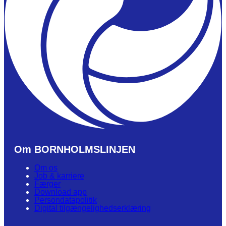
Om BORNHOLMSLINJEN
Om os
Job & karriere
Færger
Download app
Persondatapolitik
Digital tilgængelighedserklæring