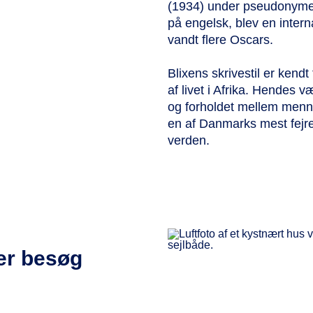
(1934) under pseudonymet 
på engelsk, blev en interna
vandt flere Oscars.
Blixens skrivestil er kendt
af livet i Afrika. Hendes 
og forholdet mellem menne
en af Danmarks mest fejred
verden.
ler besøg