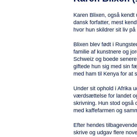
Karen Blixen, også kendt
dansk forfatter, mest kendt
hvor hun skildrer sit liv p
Blixen blev født i Rungst
familie af kunstnere og j
Schweiz og boede senere i
giftede hun sig med sin fæ
med ham til Kenya for at s
Under sit ophold i Afrika 
værdsættelse for landet og
skrivning. Hun stod også 
med kaffefarmen og samme
Efter hendes tilbagevende
skrive og udgav flere nov