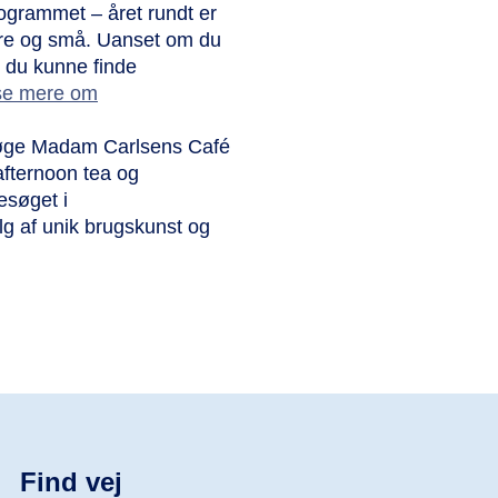
ogrammet – året rundt er
tore og små. Uanset om du
vil du kunne finde
se mere om
søge Madam Carlsens Café
 afternoon tea og
esøget i
lg af unik brugskunst og
Find vej