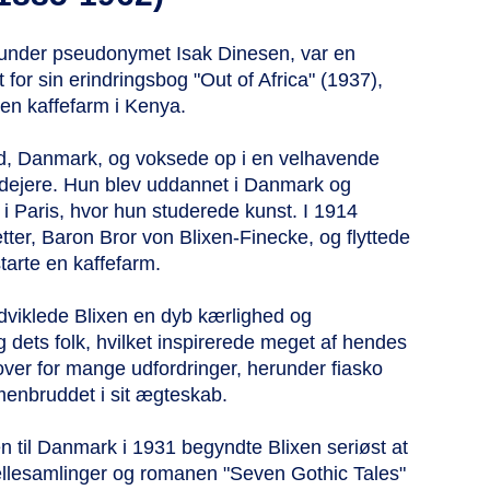
 under pseudonymet Isak Dinesen, var en
 for sin erindringsbog "Out of Africa" (1937),
å en kaffefarm i Kenya.
ed, Danmark, og voksede op i en velhavende
ordejere. Hun blev uddannet i Danmark og
 Paris, hvor hun studerede kunst. I 1914
tter, Baron Bror von Blixen-Finecke, og flyttede
tarte en kaffefarm.
udviklede Blixen en dyb kærlighed og
 dets folk, hvilket inspirerede meget af hendes
over for mange udfordringer, herunder fiasko
nbruddet i sit ægteskab.
n til Danmark i 1931 begyndte Blixen seriøst at
ellesamlinger og romanen "Seven Gothic Tales"