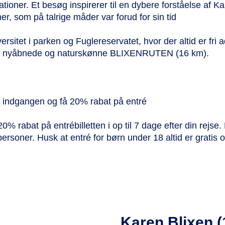
tioner. Et besøg inspirerer til en dybere forståelse af K
 som på talrige måder var forud for sin tid
sitet i parken og Fuglereservatet, hvor der altid er fri ad
en nyåbnede og naturskønne BLIXENRUTEN (16 km).
indgangen og få 20% rabat på entré
 rabat på entrébilletten i op til 7 dage efter din rejs
 personer. Husk at entré for børn under 18 altid er grati
Karen Blixen 