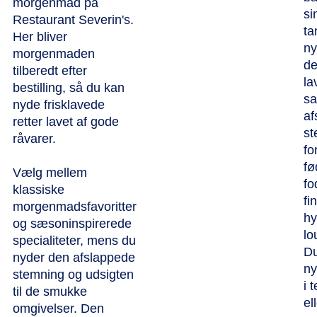
morgenmad på
si
Restaurant Severin's.
ta
Her bliver
ny
morgenmaden
d
tilberedt efter
la
bestilling, så du kan
s
nyde frisklavede
af
retter lavet af gode
st
råvarer.
fo
fø
Vælg mellem
fo
klassiske
fi
morgenmadsfavoritter
hy
og sæsoninspirerede
lo
specialiteter, mens du
Du
nyder den afslappede
ny
stemning og udsigten
i 
til de smukke
el
omgivelser. Den