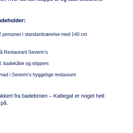
ndeholder:
 2 personer i standardværelse med 140 cm
på Restaurant Severin's
kl. badekåbe og slippers
mad i Severin's hyggelige restaurant
kkert fra badebroen – Kattegat er noget helt
 på.