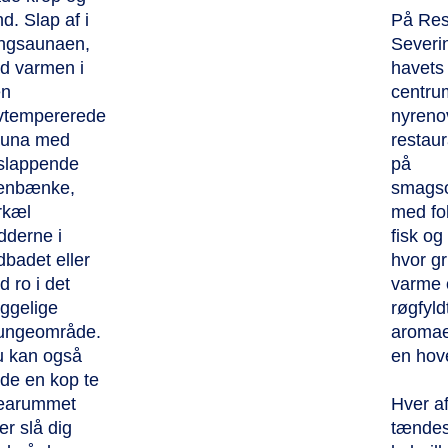
nd. Slap af i
På Res
ngsaunaen,
Severin
d varmen i
havets 
en
centru
vtempererede
nyreno
auna med
restau
slappende
på
enbænke,
smagso
rkæl
med fo
dderne i
fisk og
dbadet eller
hvor gr
nd ro i det
varme 
ggelige
røgfyld
ungeområde.
aromaer
 kan også
en hove
de en kop te
tearummet
Hver a
ler slå dig
tænde