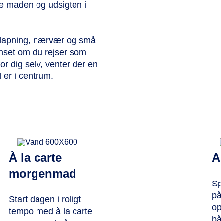
de maden og udsigten i
fslapning, nærvær og små
Uanset om du rejser som
or dig selv, venter der en
 er i centrum.
À la carte
A
morgenmad
Sp
på
Start dagen i roligt
op
tempo med à la carte
bå