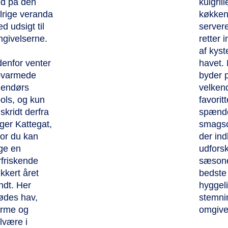
d på den
kulgril
lrige veranda
køkken
d udsigt til
server
givelserne.
retter 
af kyst
enfor venter
havet.
pvarmede
byder 
endørs
velken
ols, og kun
favorit
 skridt derfra
spænd
gger Kattegat,
smagso
or du kan
der ind
ge en
udfors
rfriskende
sæson
kkert året
bedste 
ndt. Her
hyggel
des hav,
stemni
rme og
omgive
lvære i