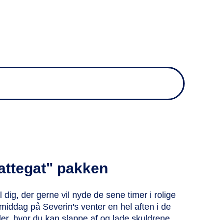
attegat" pakken
l dig, der gerne vil nyde de sene timer i rolige
g middag på Severin's venter en hel aften i de
r, hvor du kan slappe af og lade skuldrene