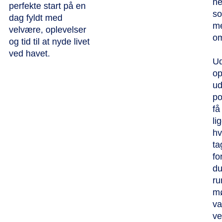
ne
perfekte start på en
so
dag fyldt med
me
velvære, oplevelser
om
og tid til at nyde livet
ved havet.
Ud
o
ud
po
få
li
hv
ta
fo
du
ru
mø
va
ve