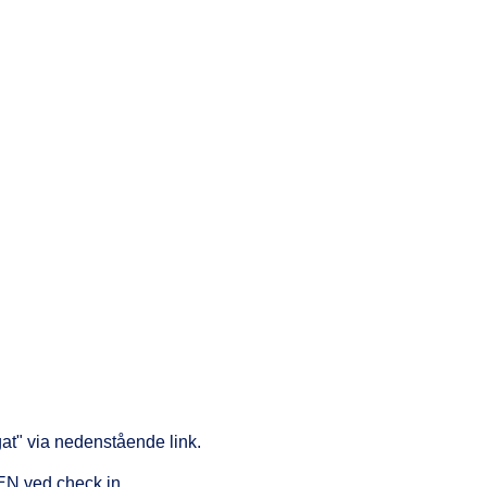
at" via nedenstående link.
EN ved check in