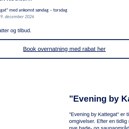
egat" med ankomst søndag – torsdag
 29. december 2026
ter og tilbud.
Book overnatning med rabat her
"Evening by K
"Evening by Kattegat" er ti
omgivelser. Efter en tidli
nye bade- og saunaområde