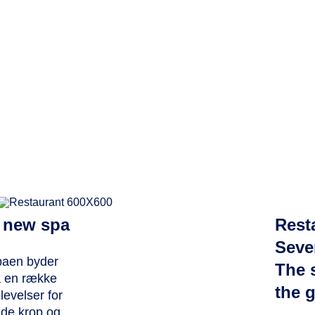
 new spa
Rest
Seve
aen byder
The 
 en række
the g
levelser for
de krop og